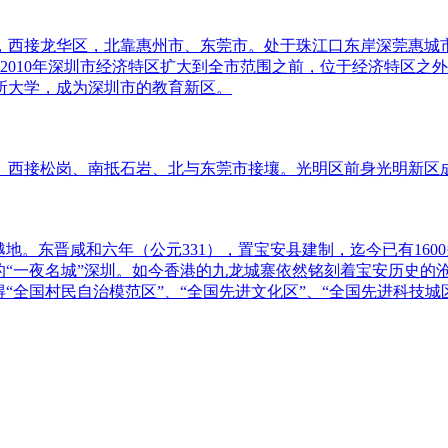
，西接龙华区，北靠惠州市、东莞市。处于珠江口东岸深莞惠城
是2010年深圳市经济特区扩大到全市范围之前，位于经济特区
所大学，成为深圳市的教育新区。
西接松岗、南抵石岩、北与东莞市接壤。光明区前身光明新区成立
。东晋咸和六年（公元331），置宝安县建制，迄今已有1600多
的“一夜名城”深圳。如今香港的九龙城寨依然铭刻着宝安历史的沧
“全国村民自治模范区”、“全国先进文化区”、“全国先进科技城