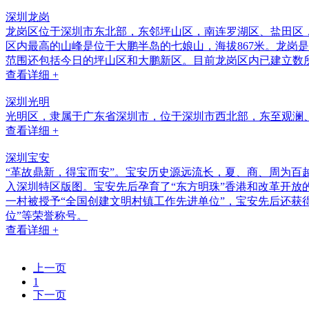
深圳龙岗
龙岗区位于深圳市东北部，东邻坪山区，南连罗湖区、盐田区
区内最高的山峰是位于大鹏半岛的七娘山，海拔867米。龙岗
范围还包括今日的坪山区和大鹏新区。目前龙岗区内已建立数
查看详细 +
深圳光明
光明区，隶属于广东省深圳市，位于深圳市西北部，东至观澜、
查看详细 +
深圳宝安
“革故鼎新，得宝而安”。宝安历史源远流长，夏、商、周为百越地
入深圳特区版图。宝安先后孕育了“东方明珠”香港和改革开放
一村被授予“全国创建文明村镇工作先进单位”，宝安先后还获得
位”等荣誉称号。
查看详细 +
上一页
1
下一页