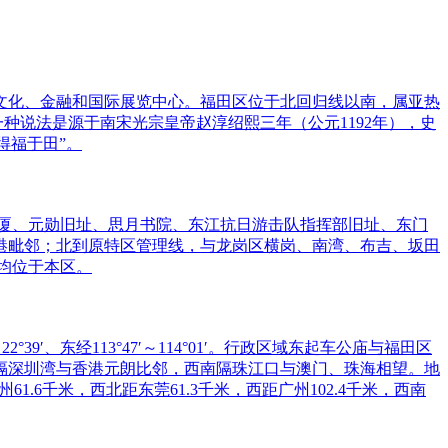
文化、金融和国际展览中心。福田区位于北回归线以南，属亚热
种说法是源于南宋光宗皇帝赵淳绍熙三年（公元1192年），史
得福于田”。
厦、元勋旧址、思月书院、东江抗日游击队指挥部旧址、东门
港毗邻；北到原特区管理线，与龙岗区横岗、南湾、布吉、坂田
均位于本区。
、东经113°47′～114°01′。行政区域东起车公庙与福田区
隔深圳湾与香港元朗比邻，西南隔珠江口与澳门、珠海相望。地
1.6千米，西北距东莞61.3千米，西距广州102.4千米，西南