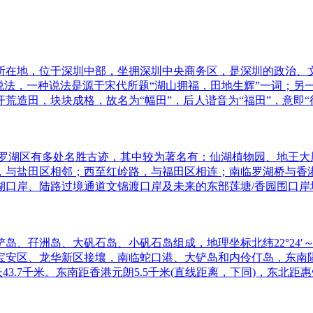
所在地，位于深圳中部，坐拥深圳中央商务区，是深圳的政治、
说法，一种说法是源于宋代所题“湖山拥福，田地生辉”一词；另一
造田，块块成格，故名为“幅田”，后人谐音为“福田”，意即“
塘罗湖区有多处名胜古迹，其中较为著名有：仙湖植物园、地王大
，与盐田区相邻；西至红岭路，与福田区相连；南临罗湖桥与香
湖口岸、陆路过境通道文锦渡口岸及未来的东部莲塘/香园围口岸
岛、大矾石岛、小矾石岛组成，地理坐标北纬22°24′～22°39′
宝安区、龙华新区接壤，南临蛇口港、大铲岛和内伶仃岛，东南
3.7千米。东南距香港元朗5.5千米(直线距离，下同)，东北距惠州6