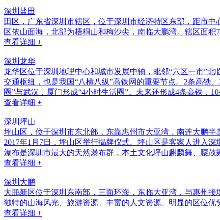
深圳盐田
田区，广东省深圳市辖区，位于深圳市经济特区东部，距市中
区依山面海，北部为梧桐山和梅沙尖，南临大鹏湾。辖区面积74
查看详细 +
深圳龙华
龙华区位于深圳地理中心和城市发展中轴，毗邻“六区一市”
交通枢纽，也是我国“八横八纵”高铁网的重要节点。2条高铁、
圈”与武汉，厦门形成“4小时生活圈”。未来还形成4条高铁，
查看详细 +
深圳坪山
坪山区，位于深圳市东北部，东靠惠州市大亚湾，南连大鹏半岛，
2017年1月7日，坪山区举行揭牌仪式。坪山区是客家人进
瀑布是深圳市最大的天然瀑布群，本土文化坪山麒麟舞、腰鼓
查看详细 +
深圳大鹏
大鹏新区位于深圳东南部，三面环海，东临大亚湾，与惠州接壤，
独特的山海风光、旅游资源、丰富的人文资源、明显的区位优势和
查看详细 +