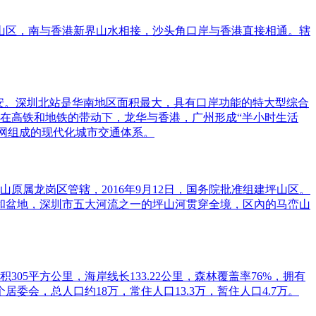
山区，南与香港新界山水相接，沙头角口岸与香港直接相通。辖
安。深圳北站是华南地区面积最大，具有口岸功能的特大型综合
区，在高铁和地铁的带动下，龙华与香港，广州形成“半小时生活
路网组成的现代化城市交通体系。
原属龙岗区管辖，2016年9月12日，国务院批准组建坪山区。
陵和盆地，深圳市五大河流之一的坪山河贯穿全境，区內的马峦山
5平方公里，海岸线长133.22公里，森林覆盖率76%，拥有
会，总人口约18万，常住人口13.3万，暂住人口4.7万。