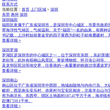
联系方式
当前位置：
首页
上门区域
>
深圳
东莞
惠州
深圳
深圳福田
福田区隶属于广东省深圳市，是深圳市中心城区，市委市政府
带海洋性气候区，气候温和。关于“福田”一名的由来，有两种
书记载，上沙村始祖黄金堂的四子黄西为到松子岭南麓建村，开荒
查看详细 +
深圳罗湖
罗湖区是深圳市的中心城区之一，位于深圳市东部 ，东起莲
老街等，此外有梧桐山风景区、青瓷博物馆、怀月张公祠等。
及龙华区民治等地交界，往香港的一条重要的铁路过境通道罗
查看详细 +
深圳南山
南山区位于广东省深圳市中西部，地域由陆地与内伶仃岛、大铲岛、孖洲
毗邻，西至南头安乐村、赤尾村与宝安区相连，北靠羊台山与
形为南北长、东西窄。辖区土地面积187.47平方千米，海岸线长4
距澳门59.1千米。
查看详细 +