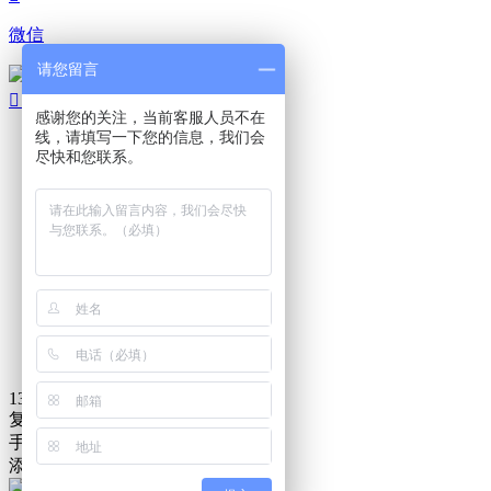
微信
请您留言
扫码添加微信

顶部
感谢您的关注，当前客服人员不在
线，请填写一下您的信息，我们会

尽快和您联系。
电话咨询

在线咨询

QQ咨询

返回首页
13827241001
复制成功
手机/微信号:
13827241001
添加微信好友, 了解更多产品与优惠