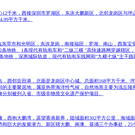
心12千米，西接深圳市罗湖区，东连大鹏新区，北邻龙岗区与坪
.99平方千米。
北临东莞市和光明区，东连龙岗，南接福田，罗湖、南山，西靠宝
2条地铁、1条现代有轨电车和“二纵三横 ”高快速路网穿越辖
10条地铁，深惠城际轨道，现代有轨电车线网和“九横七纵”主干
西邻盐田港，北面是龙岗区中心城。总面积168平方千米。坪山
入深圳的主要聚居地，属亚热带海洋性气候，自然地形主要为浅丘
舞分别被列入省、市级非物质文化遗产保护项目。
西抱大鹏湾，遥望香港新界，陆域面积302平方公里，海域面积30
巨大的发展潜力。新区辖大鹏、南澳、葵涌三个办事处，25个居委