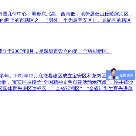
市圈几何中心。地形东北高、西南低，地势属低山丘陵滨海区，
之外的两个的市辖区之一（另外一个为原宝安区）。龙岗区的辖区
于2007年8月，是深圳市设立的第一个功能新区。
年。1992年12月底撤县建区成立宝安区和龙岗区，2010年划
桑 。宝安区被授予“全国精神文明创建活动示范点”，沙井镇沙
区国体育先进区达标区”、“全省双拥区”、“全省计划生育先进单