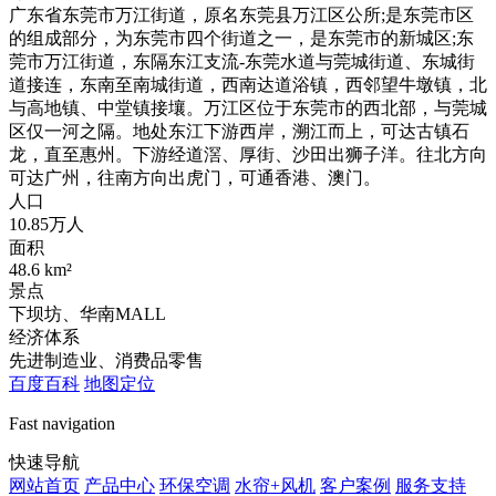
广东省东莞市万江街道，原名东莞县万江区公所;是东莞市区
的组成部分，为东莞市四个街道之一，是东莞市的新城区;东
莞市万江街道，东隔东江支流-东莞水道与莞城街道、东城街
道接连，东南至南城街道，西南达道浴镇，西邻望牛墩镇，北
与高地镇、中堂镇接壤。万江区位于东莞市的西北部，与莞城
区仅一河之隔。地处东江下游西岸，溯江而上，可达古镇石
龙，直至惠州。下游经道滘、厚街、沙田出狮子洋。往北方向
可达广州，往南方向出虎门，可通香港、澳门。
人口
10.85万人
面积
48.6 km²
景点
下坝坊、华南MALL
经济体系
先进制造业、消费品零售
百度百科
地图定位
Fast navigation
快速导航
网站首页
产品中心
环保空调
水帘+风机
客户案例
服务支持