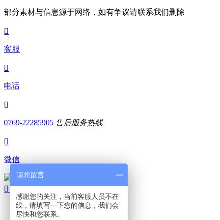
部分素材与信息源于网络，如有争议请联系我们删除

客服

电话

0769-22285905
售后服务热线

微信
请您留言
扫码添加微信

顶部
感谢您的关注，当前客服人员不在
线，请填写一下您的信息，我们会

尽快和您联系。
电话咨询