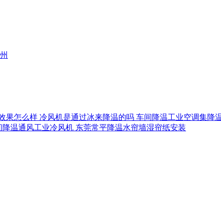
州
效果怎么样
冷风机是通过冰来降温的吗
车间降温工业空调集降
间降温通风工业冷风机
东莞常平降温水帘墙湿帘纸安装