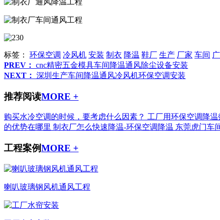
标签：
环保空调
冷风机
安装
制衣
降温
鞋厂
生产
厂家
车间
广
PREV：
cnc精密五金模具车间降温通风除尘设备安装
NEXT：
深圳生产车间降温通风冷风机环保空调安装
推荐阅读
MORE +
购买水冷空调的时候，要考虑什么因素？
工厂用环保空调降温
的优势在哪里
制衣厂怎么快速降温-环保空调降温
东莞虎门车
工程案例
MORE +
喇叭玻璃钢风机通风工程