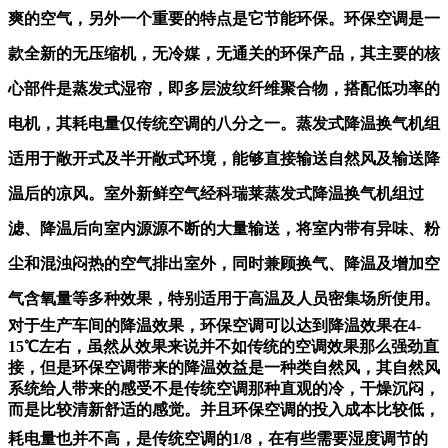
爽的空气，另外一个重要的特点是它节能环保。环保空调是一
款全新的无压缩机，无冷媒，无通关的环保产品，其主要的核
心部件是蒸发式湿帘，即多层波纹纤维聚合物，搭配低功率的
电机，其耗电量仅传统空调的八分之一。蒸发式降温换气机组
适用于敞开式及半开敞式环境，能够直接输送自然风及输送降
温后的凉风。室外新鲜空气经科瑞莱蒸发式降温换气机组过
滤、降温后向室内源源不断的大量输送，将室内带有异味、粉
尘和混浊闷热的空气排出室外，同时兼顾换气、降温及增加空
气含氧量等多种效果，特别适用于高温及人员密集场所使用。
对于生产车间的降温效果，环保空调可以达到降温效果在4-
15℃左右，虽然从效果来说并不如传统的空调效果那么强劲直
接，但是环保空调带来的降温效益是一种类自然风，其自然风
系统给人带来的感受不是传统空调那种直观的冷，干燥沉闷，
而是比较清新舒适的感觉。并且环保空调的投入成本比较低，
耗电量也并不
高，是传统空调的1/8，在有些需要湿度调节的