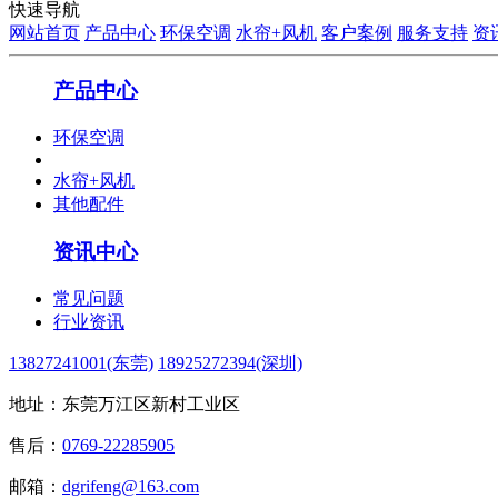
快速导航
网站首页
产品中心
环保空调
水帘+风机
客户案例
服务支持
资
产品中心
环保空调
水帘+风机
其他配件
资讯中心
常见问题
行业资讯
13827241001(东莞)
18925272394(深圳)
地址：东莞万江区新村工业区
售后：
0769-22285905
邮箱：
dgrifeng@163.com