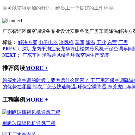
境可以变得更加的舒适。
给员工一个良好的工作环境。
广东智润环保空调设备专业设计安装各类厂房车间降温解决方
标签：
解决方案
电子电器
冷风机
车间
降温
工业
东莞
厂房
PREV：
深圳龙岗平湖宝安龙华坪山松岗冷风机环保空调车间
NEXT：
广东车间降温通风设备环保空调生产安装
推荐阅读
MORE +
购买水冷空调的时候，要考虑什么因素？
工厂用环保空调降温
的优势在哪里
制衣厂怎么快速降温-环保空调降温
东莞虎门车
工程案例
MORE +
喇叭玻璃钢风机通风工程