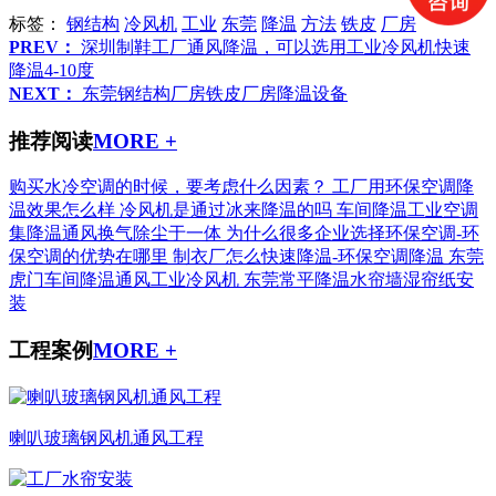
标签：
钢结构
冷风机
工业
东莞
降温
方法
铁皮
厂房
PREV：
深圳制鞋工厂通风降温，可以选用工业冷风机快速
降温4-10度
NEXT：
东莞钢结构厂房铁皮厂房降温设备
推荐阅读
MORE +
购买水冷空调的时候，要考虑什么因素？
工厂用环保空调降
温效果怎么样
冷风机是通过冰来降温的吗
车间降温工业空调
集降温通风换气除尘于一体
为什么很多企业选择环保空调-环
保空调的优势在哪里
制衣厂怎么快速降温-环保空调降温
东莞
虎门车间降温通风工业冷风机
东莞常平降温水帘墙湿帘纸安
装
工程案例
MORE +
喇叭玻璃钢风机通风工程